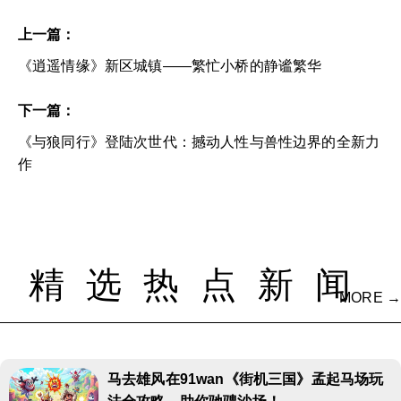
上一篇：
《逍遥情缘》新区城镇——繁忙小桥的静谧繁华
下一篇：
《与狼同行》登陆次世代：撼动人性与兽性边界的全新力
作
精选热点新闻
MORE →
马去雄风在91wan《街机三国》孟起马场玩