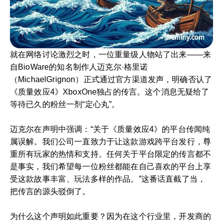
就在网络讨论激烈之时，一位重量级人物站了出来——来
自BioWare的知名制作人迈克尔·格里诺
（MichaelGrignon）正式通过官方渠道发声，明确否认了
《质量效应4》XboxOne独占的传言。这个消息无疑给了
等待已久的粉丝一剂“定心丸”。
迈克尔在声明中强调：“关于《质量效应4》的平台传闻纯
属误解。我们公司一直致力于让这款游戏跨平台发行，尊
重所有玩家的热情和支持。任何关于平台限定的传言都不
是事实，我们希望每一位粉丝都能在自己喜欢的平台上享
受这款故事丰富、玩法多样的作品。”这番话直截了当，
把传言的源头驳倒了。
为什么这个声明如此重要？因为在这个行业里，开发商的