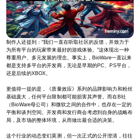
制作人还提到：“我们一直在听取社区的反馈，并致力于
为所有平台的玩家带来最好的游戏体验。”这体现出一种
尊重用户、多元发展的理念。事实上，BioWare一直以来
都是支持多平台的开发商，无论是早期的PC、PS平台，
还是后续的XBOX。
更值得一提的是，《质量效应》系列的品牌影响力和粉丝
基础庞大，任何平台限制都可能损害其声誉。而在B社
（BioWare母公司）和微软之间的合作中，也存在一定的
平衡和谈判空间。开发商和发行商会考虑到自身的战略布
局，及市场的整体环境，从而做出最合适的决策。
这个行业的动态变幻莫测，但一次正式的公开澄清，往往