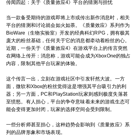
传闻四起：关于《质量效应4》平台的猜测与担忧
当一款备受期待的游戏即将上市或传出新作消息时，相关
平台的猜测和讨论就会如火如荼。《质量效应》系列作为
BioWare（生物实验室）开发的经典科幻RPG，拥有极其
庞大的粉丝基础，任何关于它的消息都牵动着粉丝的心。
近期，一份关于《质量效应4》在游戏平台上的传言突然
在网络上传开：消息称，游戏可能会成为XboxOne的独占
内容，限制其他平台玩家的体验。
这个传言一出，立刻在游戏社区中引发轩然大波。一方
面，微软和Xbox的粉丝觉得这是增强其平台吸引力的利
器；另一方面，PC和PlayStation玩家则感到极度失落甚
至愤怒。有人担心，平台的争夺意味着未来的游戏生态可
能会变得更加封闭，玩家的选择空间会受到限制。
一些分析师甚至担心，这种趋势会影响到《质量效应》系
列的品牌形象和市场表现。