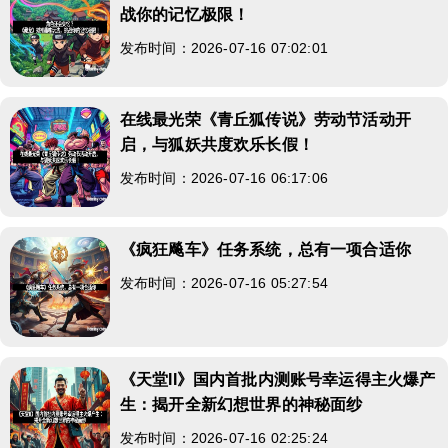
战你的记忆极限！
发布时间：2026-07-16 07:02:01
在线最光荣《青丘狐传说》劳动节活动开
启，与狐妖共度欢乐长假！
发布时间：2026-07-16 06:17:06
《疯狂飚车》任务系统，总有一项合适你
发布时间：2026-07-16 05:27:54
《天堂II》国内首批内测账号幸运得主火爆产
生：揭开全新幻想世界的神秘面纱
发布时间：2026-07-16 02:25:24