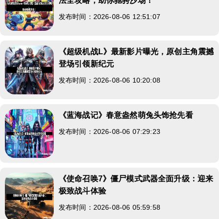
法全攻略，助你驰骋沙场！
发布时间：2026-08-06 12:51:07
《超级机战L》最新影片曝光，原创主角震撼
登场引领新纪元
发布时间：2026-08-06 10:20:08
《蓝海战记》春意盎然萌兔头饰抢先看
发布时间：2026-08-06 07:29:23
《使命召唤7》僵尸模式武器全面升级：迎来
极致战斗体验
发布时间：2026-08-06 05:59:58