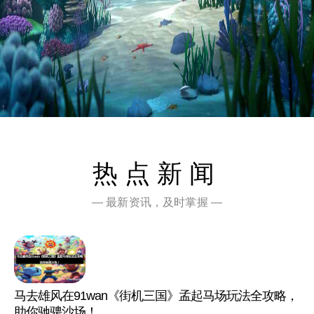
热点新闻
— 最新资讯，及时掌握 —
马去雄风在91wan《街机三国》孟起马场玩法全攻略，
助你驰骋沙场！