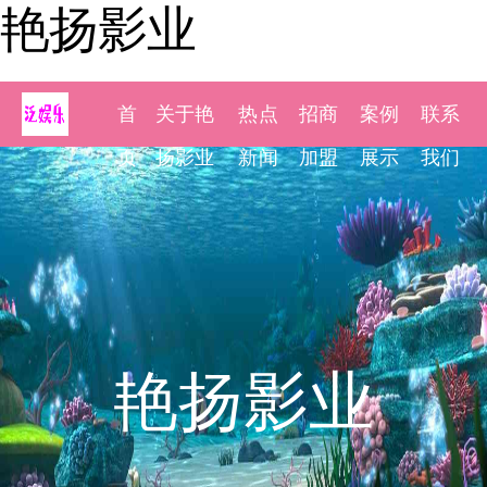
艳扬影业
首
关于艳
热点
招商
案例
联系
页
扬影业
新闻
加盟
展示
我们
艳扬影业